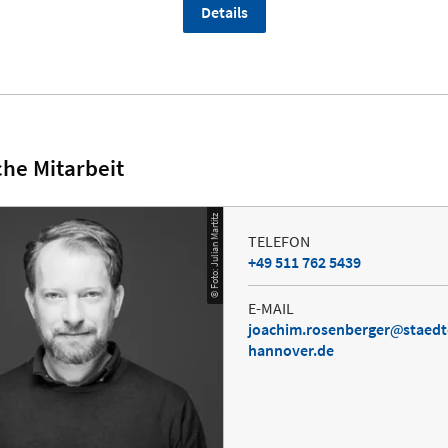
Details
che Mitarbeit
© Foto: Julian Martitz
TELEFON
+49 511 762 5439
E-MAIL
joachim.rosenberger
staedt
hannover.de