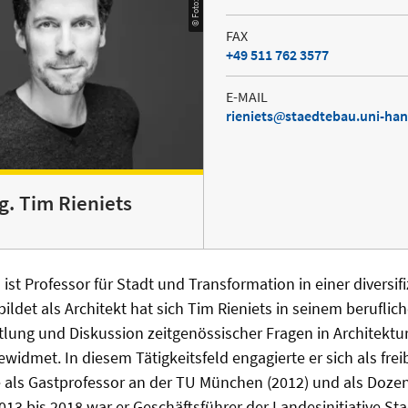
FAX
+49 511 762 3577
E-MAIL
rieniets
staedtebau.uni-han
ng. Tim Rieniets
 ist Professor für Stadt und Transformation in einer diversifi
bildet als Architekt hat sich Tim Rieniets in seinem berufli
tlung und Diskussion zeitgenössischer Fragen in Architektu
idmet. In diesem Tätigkeitsfeld engagierte er sich als frei
e als Gastprofessor an der TU München (2012) und als Doze
2013 bis 2018 war er Geschäftsführer der Landesinitiative S