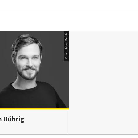
© Foto: Julian Martitz
n Bührig