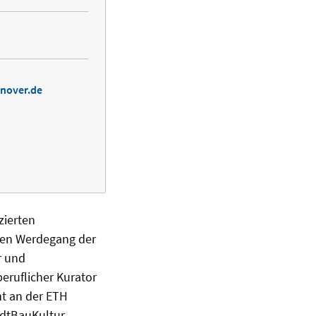
nover.de
zierten
chen Werdegang der
r und
beruflicher Kurator
nt an der ETH
tadtBauKultur