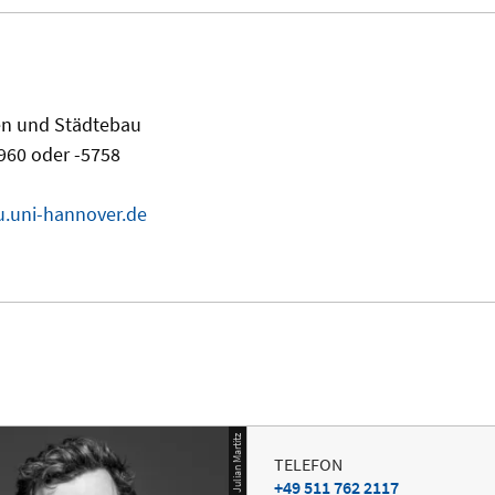
fen und Städtebau
960 oder -5758
u.uni-hannover.de
© Foto: Julian Martitz
TELEFON
+49 511 762 2117