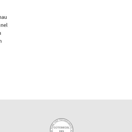
nau
unel
n
n