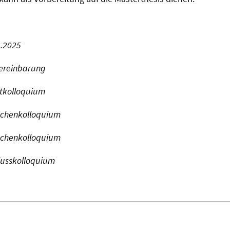
4.2025
ereinbarung
ktkolloquium
ischenkolloquium
ischenkolloquium
lusskolloquium