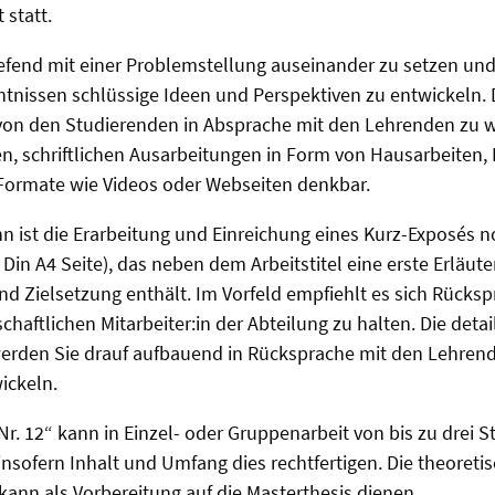
 statt.
ertiefend mit einer Problemstellung auseinander zu setzen un
nissen schlüssige Ideen und Perspektiven zu entwickeln. 
 von den Studierenden in Absprache mit den Lehrenden zu 
n, schriftlichen Ausarbeitungen in Form von Hausarbeiten,
Formate wie Videos oder Webseiten denkbar.
n ist die Erarbeitung und Einreichung eines Kurz-Exposés 
e Din A4 Seite), das neben dem Arbeitstitel eine erste Erläu
d Zielsetzung enthält. Im Vorfeld empfiehlt es sich Rücksp
haftlichen Mitarbeiter:in der Abteilung zu halten. Die detail
erden Sie drauf aufbauend in Rücksprache mit den Lehrend
ickeln.
 Nr. 12“ kann in Einzel- oder Gruppenarbeit von bis zu drei 
insofern Inhalt und Umfang dies rechtfertigen. Die theoreti
 kann als Vorbereitung auf die Masterthesis dienen.