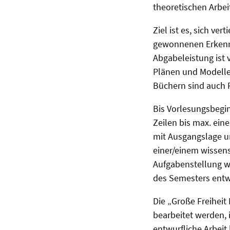
theoretischen Arbeit
Ziel ist es, sich v
gewonnenen Erkennt
Abgabeleistung ist
Plänen und Modelle
Büchern sind auch 
Bis Vorlesungsbegin
Zeilen bis max. ein
mit Ausgangslage un
einer/einem wissensc
Aufgabenstellung w
des Semesters entw
Die „Große Freiheit
bearbeitet werden, 
entwurfliche Arbeit