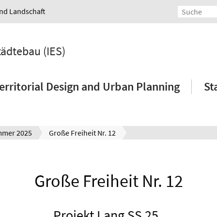
und Landschaft
tädtebau (IES)
erritorial Design and Urban Planning
St
mer 2025
Große Freiheit Nr. 12
Große Freiheit Nr. 12
Projekt Lang SS 25