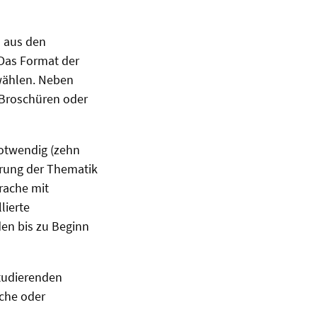
d aus den
Das Format der
wählen. Neben
 Broschüren oder
notwendig (zehn
terung der Thematik
rache mit
lierte
en bis zu Beginn
Studierenden
sche oder